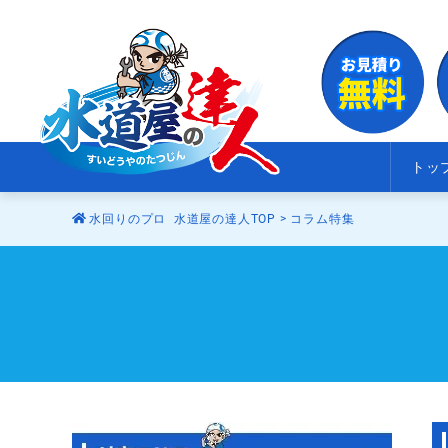
トッ
水回りのプロ 水道屋の達人TOP
>
コラム特集