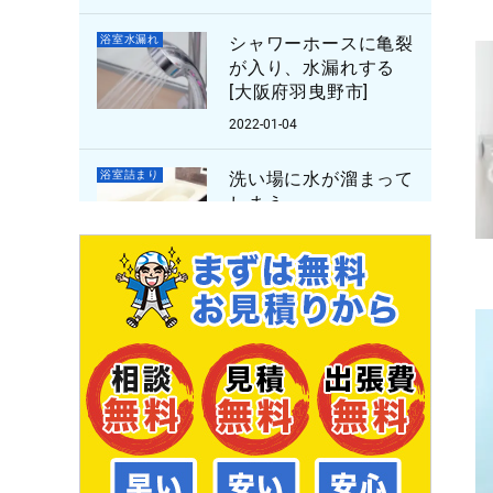
浴室水漏れ
シャワーホースに亀裂
が入り、水漏れする
[大阪府羽曳野市]
2022-01-04
浴室詰まり
洗い場に水が溜まって
しまう
[愛知県東海市]
2022-01-03
トイレ水漏れ
トイレの水がちょろち
ょろと流れる
[[茨城県つくば市谷田
部]
2021-12-27
トイレ詰まり
便器の紙詰まり