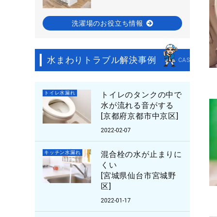
洗濯場のお役立ち情報
水まわりトラブル解決事例
CASE STUDY
トイレ水漏れ
トイレのタンクの中で
水が流れる音がする
[京都府京都市中京区]
2022-02-07
キッチン水漏れ
混合栓の水が止まりに
くい
[宮城県仙台市宮城野
区]
2022-01-17