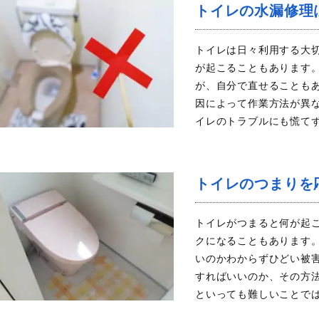
トイレの水漏修理
トイレは日々利用する大
が起こることもあります。
が、自分で直せることも
因によって作業方法が異
イレのトラブルにも慌てず
トイレのつまりを
トイレがつまると何が起
クになることもあります
いのかわからずひどい被
すればいいのか、その方
といっても難しいことでは