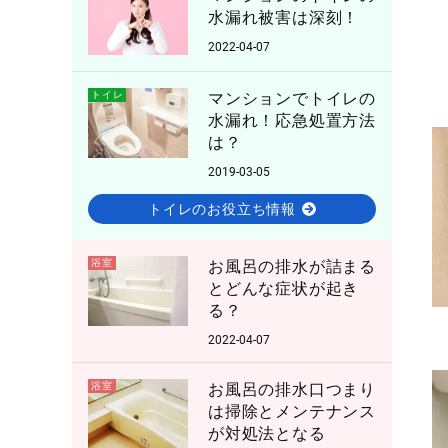
水漏れ被害は深刻！
2022-04-07
トイレ
マンションでトイレの
水漏れ！応急処置方法
は？
2019-03-05
トイレのお役立ち情報
浴室
お風呂の排水が詰まる
とどんな症状が起き
る？
2022-04-07
浴室
お風呂の排水口つまり
は掃除とメンテナンス
が対処法となる