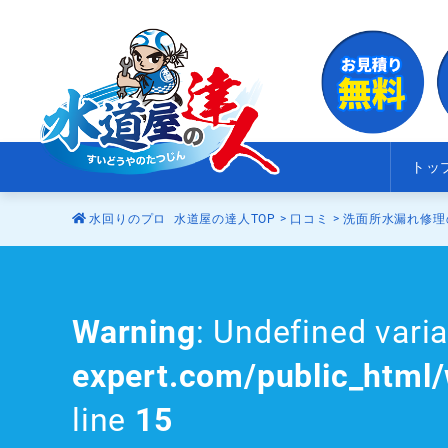
トッ
水回りのプロ 水道屋の達人TOP
>
口コミ
>
洗面所水漏れ修理
Warning
: Undefined vari
expert.com/public_html
line
15