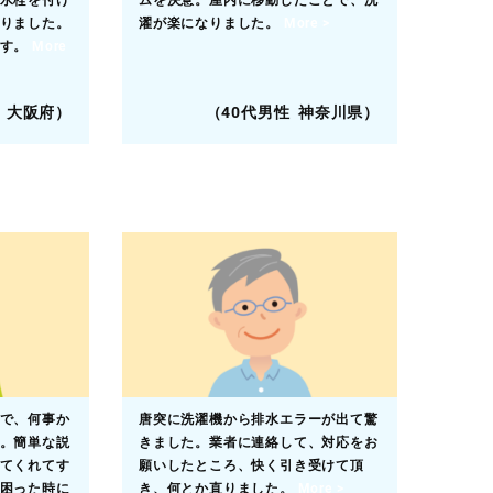
水栓を付け
ムを決意。屋内に移動したことで、洗
りました。
濯が楽になりました。
More >
です。
More
 大阪府）
（40代男性 神奈川県）
で、何事か
唐突に洗濯機から排水エラーが出て驚
。簡単な説
きました。業者に連絡して、対応をお
てくれてす
願いしたところ、快く引き受けて頂
困った時に
き、何とか直りました。
More >