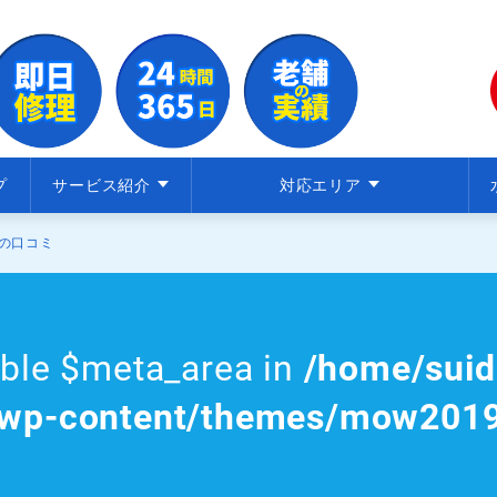
プ
サービス紹介
対応エリア
の口コミ
able $meta_area in
/home/suid
/wp-content/themes/mow2019