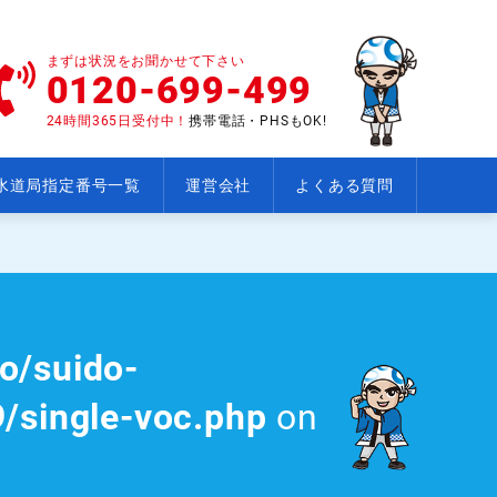
まずは状況をお聞かせて下さい
0120-699-499
24時間365日受付中！
携帯電話・PHSもOK!
水道局指定番号一覧
運営会社
よくある質問
o/suido-
/single-voc.php
on