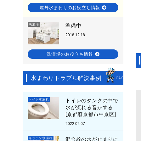
屋外水まわりのお役立ち情報
洗濯場
準備中
2018-12-18
洗濯場のお役立ち情報
水まわりトラブル解決事例
CASE STUDY
トイレ水漏れ
トイレのタンクの中で
水が流れる音がする
[京都府京都市中京区]
2022-02-07
キッチン水漏れ
混合栓の水が止まりに