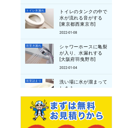
トイレ水漏れ
トイレのタンクの中で
水が流れる音がする
[東京都西東京市]
2022-01-08
浴室水漏れ
シャワーホースに亀裂
が入り、水漏れする
[大阪府羽曳野市]
2022-01-04
浴室詰まり
洗い場に水が溜まって
しまう
[愛知県東海市]
2022-01-03
トイレ水漏れ
トイレの水がちょろち
ょろと流れる