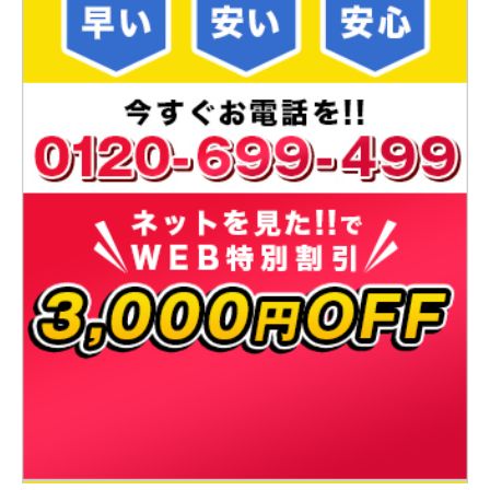
浴室水漏れ
お風呂の蛇口の切替ができない
愛知県名古屋市天白区
2021-12-15
浴室詰まり
お風呂の排水詰まり
[東京都西東京市西原町]
2021-12-12
キッチン詰まり
台所の排水口にスポンジを落とし
た
[神奈川県横浜市磯子区中田西]
2021-12-08
トイレ詰まり
トイレの詰まり
[大阪府寝屋川市石津元町]
2021-06-01