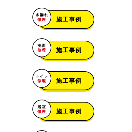
浴室水漏れ
お風呂場の蛇口の水が止まらない
[埼玉県川越市的場]
水漏れ
施工事例
2021-05-08
修理
トイレ水漏れ
トイレの水が流れっぱなし
[【愛知県犬山市音羽]
洗面
施工事例
2021-05-06
修理
トイレリフォーム
トイレ交換工事
[宮城県富谷市富谷]
トイレ
施工事例
2021-05-05
修理
キッチン詰まり
キッチンの水が流れない
[愛知県東海市東海町]
浴室
2021-05-04
施工事例
修理
浴室水漏れ
浴室にある給水管の水漏れ
[東京都八王子市暁町]