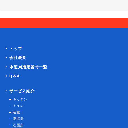
トイレ水漏れ
トイレの手洗い管の水が出っぱな
し
[宮城県仙台市青葉区]
2021-03-17
浴室詰まり
お風呂の詰まり
[お埼玉県川口市安行領家]
トップ
2021-03-16
会社概要
水道局指定番号一覧
トイレリフォーム
トイレのＣＦ張替
[神奈川県綾瀬市]
Q＆A
2021-03-16
サービス紹介
トイレ水漏れ
ボールタップ交換
キッチン
[神奈川県相模原市南区]
トイレ
2021-03-15
浴室
洗濯場
洗面所
浴室詰まり
お風呂の水が抜けない