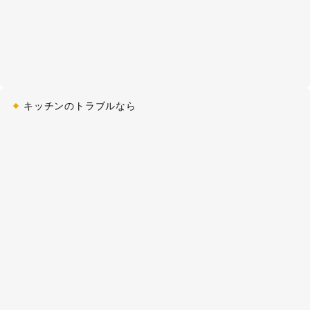
浴室水漏れ
蛇口の水が止まらない
[京都府京都市伏見区納所]
2021-03-24
トイレ水漏れ
便器の中へ水が流れている
キッチンのトラブルなら
[大阪府東大阪市鴻池町]
2021-03-19
トイレ詰まり
トイレに紙が残る
[東京都青梅市師岡町]
2021-03-18
トイレ水漏れ
ダイヤフラムの交換
[東京都足立区千住]
2021-03-18