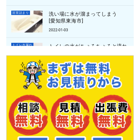
浴室詰まり
洗い場に水が溜まってしまう
[愛知県東海市]
2022-01-03
トイレ水漏れ
トイレの水がちょろちょろと流れ
る
[[茨城県つくば市谷田部]
2021-12-27
トイレ詰まり
便器の紙詰まり
[愛知県岡崎市竜美中]
2021-12-26
キッチン詰まり
床下から水漏れしてくる
[埼玉県越谷市下間久里]
2021-12-17