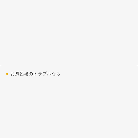
2021-04-04
トイレ詰まり
急なトイレ詰まり
[埼玉県ふじみ野市駒林]
2021-04-03
キッチン水漏れ
キッチンの止水栓から水漏れ
[東京都立川市錦町]
2021-04-02
お風呂場のトラブルなら
キッチン詰まり
シンクの水が流れない
[奈良県奈良市あやめ池南]
2021-04-02
キッチン水漏れ
キッチンの蛇口の根元から水が漏
れる
[兵庫県伊丹市池尻]
2021-04-01