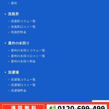
屋外
[千葉県千葉市中央区登戸]
2021-03-15
洗面所
洗面所コラム一覧
浴室詰まり
洗い場から逆流してくる
洗面所口コミ一覧
[大阪府堺市北区金岡町]
洗面所料金
2021-03-12
屋外の水回り
浴室リフォーム
塩素除去機能付きシャワーヘッド
屋外の水回りコラム一覧
交換
屋外の水回り口コミ一覧
[愛知県北名古屋市九之坪]
屋外の水回り料金
2021-03-11
洗濯場
トイレ詰まり
ラバーカップでも詰まりが取れな
洗濯場コラム一覧
い
洗濯場口コミ一覧
[埼玉県川口市]
洗濯場料金
2021-03-07
トイレ詰まり
トイレが詰まってしまった