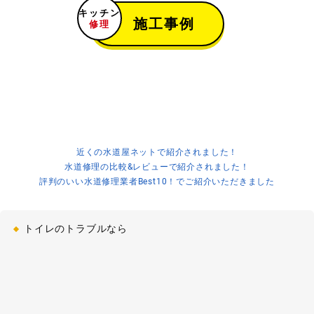
キッチン
2021-05-03
施工事例
修理
浴室詰まり
浴槽の排水詰まり
[宮城県仙台市青葉区一番町]
2021-05-02
キッチン水漏れ
キッチン下の水受けに水が溜まる
[愛知県北名古屋市鍛冶ケ一色]
近くの水道屋ネットで紹介されました！
2021-05-01
水道修理の比較&レビューで紹介されました！
評判のいい水道修理業者Best10！でご紹介いただきました
トイレ詰まり
トイレの紙詰まり
[茨城県つくば市谷田部]
トイレのトラブルなら
2021-04-30
浴室リフォーム
ステンレスの浴槽からシステムバ
スへリフォーム
[大阪府箕面市外院]