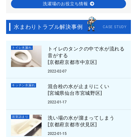
洗濯場のお役立ち情報
水まわりトラブル解決事例
CASE STUDY
トイレ水漏れ
トイレのタンクの中で水が流れる
音がする
[京都府京都市中京区]
2022-02-07
キッチン水漏れ
混合栓の水が止まりにくい
[宮城県仙台市宮城野区]
2022-01-17
浴室詰まり
洗い場の水が溜まってしまう
[京都府京都市伏見区]
2022-01-15