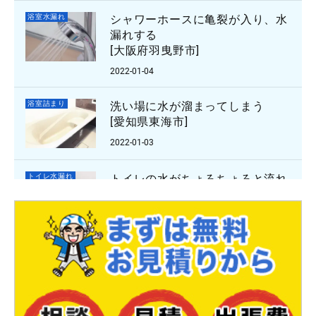
浴室水漏れ
シャワーホースに亀裂が入り、水
漏れする
[大阪府羽曳野市]
2022-01-04
浴室詰まり
洗い場に水が溜まってしまう
[愛知県東海市]
2022-01-03
トイレ水漏れ
トイレの水がちょろちょろと流れ
る
[[茨城県つくば市谷田部]
2021-12-27
トイレ詰まり
便器の紙詰まり
[愛知県岡崎市竜美中]
2021-12-26