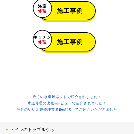
[愛知県東海市東海町]
浴室
2021-05-04
施工事例
修理
浴室水漏れ
浴室にある給水管の水漏れ
[東京都八王子市暁町]
キッチン
2021-05-03
施工事例
修理
浴室詰まり
浴槽の排水詰まり
[宮城県仙台市青葉区一番町]
2021-05-02
キッチン水漏れ
キッチン下の水受けに水が溜まる
[愛知県北名古屋市鍛冶ケ一色]
2021-05-01
トイレ詰まり
トイレの紙詰まり
[茨城県つくば市谷田部]
2021-04-30