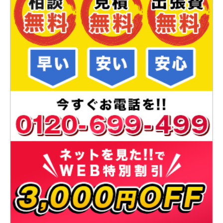
キッチン詰まり
床下から水漏れしてくる
[埼玉県越谷市下間久里]
2021-12-17
浴室水漏れ
お風呂の蛇口の切替ができない
愛知県名古屋市天白区
2021-12-15
浴室詰まり
お風呂の排水詰まり
[東京都西東京市西原町]
2021-12-12
キッチン詰まり
台所の排水口にスポンジを落とし
た
[神奈川県横浜市磯子区中田西]
2021-12-08