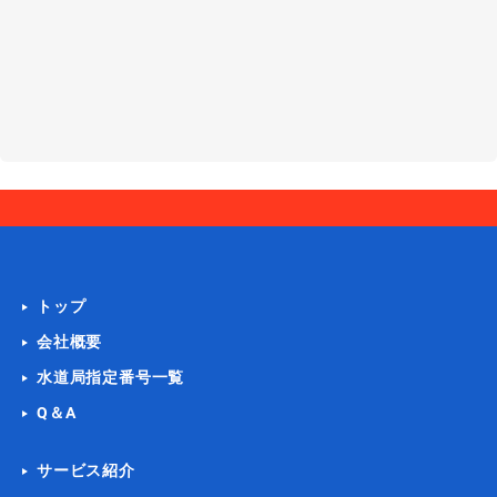
トイレ水漏れ
ダイヤフラムの交換
[東京都足立区千住]
2021-03-18
キッチンのトラブルなら
トイレ水漏れ
トイレの手洗い管の水が出っぱな
し
[宮城県仙台市青葉区]
2021-03-17
浴室詰まり
お風呂の詰まり
[お埼玉県川口市安行領家]
2021-03-16
トイレリフォーム
トイレのＣＦ張替
[神奈川県綾瀬市]
2021-03-16
トイレ水漏れ
ボールタップ交換