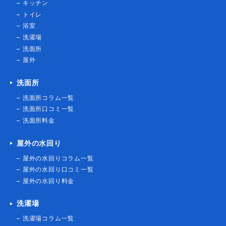
[神奈川県相模原市南区]
2021-03-15
トップ
浴室詰まり
お風呂の水が抜けない
[千葉県千葉市中央区登戸]
会社概要
2021-03-15
水道局指定番号一覧
Q＆A
浴室詰まり
洗い場から逆流してくる
[大阪府堺市北区金岡町]
サービス紹介
2021-03-12
キッチン
トイレ
浴室リフォーム
塩素除去機能付きシャワーヘッド
浴室
交換
洗濯場
[愛知県北名古屋市九之坪]
洗面所
2021-03-11
屋外
トイレ詰まり
ラバーカップでも詰まりが取れな
洗面所