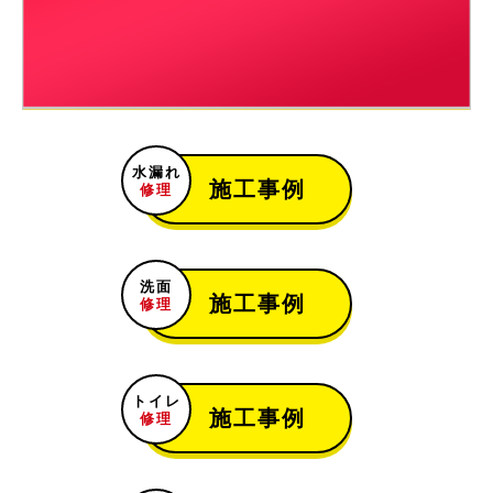
トイレ詰まり
トイレの詰まり
[大阪府寝屋川市石津元町]
2021-06-01
浴室水漏れ
お風呂場の蛇口の水が止まらない
[埼玉県川越市的場]
水漏れ
施工事例
2021-05-08
修理
トイレ水漏れ
トイレの水が流れっぱなし
[【愛知県犬山市音羽]
洗面
施工事例
2021-05-06
修理
トイレリフォーム
トイレ交換工事
[宮城県富谷市富谷]
トイレ
施工事例
2021-05-05
修理
キッチン詰まり
キッチンの水が流れない